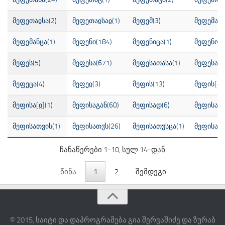
ბიბლია სხვა ენებზე
მეფეთაჲსა(2)
მეფეთაჲსაჲ(1)
მეფემ(3)
მეფემა(4
ლაბორატორია
მეფემანცა(1)
მეფენი(184)
მეფენიცა(1)
მეფენო(4
ენის სიმფონია
მეფეს(5)
მეფესა(671)
მეფესათასა(1)
მეფესაცა
პარალელური ტექსტები
ლინგვოსტატისტიკა
მეფეცა(4)
მეფეჲ(3)
მეფის(13)
მეფის[ა](
გამოცემები
მეფისა[ჲ](1)
მეფისაგან(60)
მეფისად(6)
მეფისავე
ვეფხისტყაოსნის ვერსიები
მეფისათვის(1)
მეფისათჳს(26)
მეფისათჳსცა(1)
მეფისაი(
ეტიმოლოგიური ლექსიკონი
ჩანაწერები 1-10, სულ 14-დან
ჩვენ
დაგვიკავშირდით
წინა
1
2
შემდეგი
მონაწილეები
შესვლა
© 2015, საიტი და დაპროგრამება გია შერვაშიძე და ზურაბ